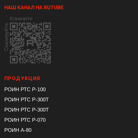
Мини-кран РОИН РТС К-100
Коленчатый подъёмник ОПН-9
Гидравлический молот
Демонтажные роботы
ПРИМЕНЕНИЕ
Строительство
Горное дело
Металлургия
Цементная промышленность
Атомная промышленность
Служба спасения и безопасности
КОМПАНИЯ
О компании
Контакты
FAQ
Медиа
Сервис