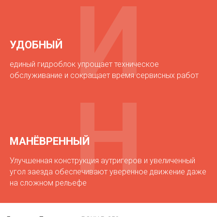
И
УДОБНЫЙ
единый гидроблок упрощает техническое
обслуживание и сокращает время сервисных работ
ТЕХНИЧЕСКИЕ
Н
ХАРАКТЕРИСТИКИ
ПЕРЕДВИЖЕНИЕ
Максимальный вылет стрелы, .....................................7
Максимальная высота подъёма, м............................7,4
МАНЁВРЕННЫЙ
ПРИВОД ГИДРОНАСОСА
Улучшенная конструкция аутригеров и увеличенный
Электрический
угол заезда обеспечивают уверенное движение даже
на сложном рельефе
СИСТЕМА УПРАВЛЕНИЯ
Режим управления.................................дистанционное